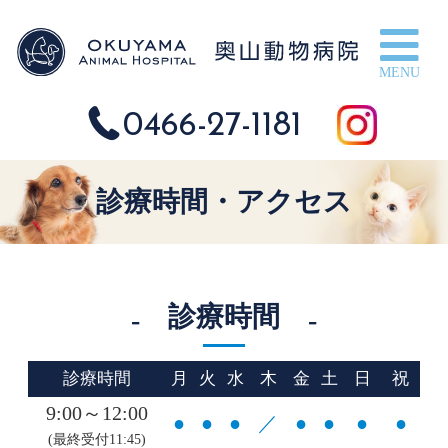
奥
0466-27-1181
診療時間・アクセス
診療時間
診療時間
月
火
水
木
金
土
日
祝
9:00～12:00
●
●
●
／
●
●
●
●
(最終受付11:45)