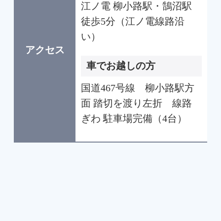
江ノ電 柳小路駅・鵠沼駅
徒歩5分（江ノ電線路沿
い）
アクセス
車でお越しの方
国道467号線 柳小路駅方
面 踏切を渡り左折 線路
ぎわ 駐車場完備（4台）